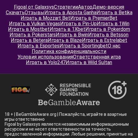
Figoal от Galaxsys
Стратегии
Автор
Демо-версия
Скачать
Отзывы
Играть в Aposta Ganha
Играть в Betika
Играть в Mozzart Bet
Играть в PremierBet
Играть в Vulkan Vegas
Играть в Pin-Up
Играть в 1Win
Играть в Mostbet
Играть в 1Xbet
Играть в Pokerdom
Играть в Pokerstars
Играть в Bwin
Играть в Betsson
Играть в Betera
Играть в Blaze
Играть в Estrelabet
Играть в Esportes
Играть в Sportingbet
О нас
Политика конфиденциальности
Условия использования
Ответственная игра
Играть в Yolo247
Играть в Wild Sultan
18 + | BeGambleAware.org | Пожалуйста, играйте в азартные
игры ответственно
Figoal by Galaxsys является независимым информационным
ресурсом и не несет ответственности за точность
предоставленной информации. Любые решения, принятые на