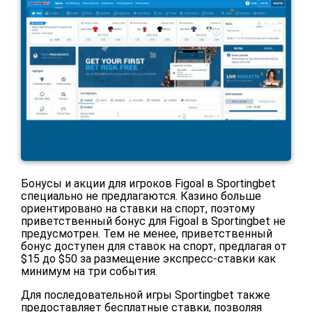
Бонусы и акции для игроков Figoal в Sportingbet
специально не предлагаются. Казино больше
ориентировано на ставки на спорт, поэтому
приветственный бонус для Figoal в Sportingbet не
предусмотрен. Тем не менее, приветственный
бонус доступен для ставок на спорт, предлагая от
$15 до $50 за размещение экспресс-ставки как
минимум на три события.
Для последовательной игры Sportingbet также
предоставляет бесплатные ставки, позволяя