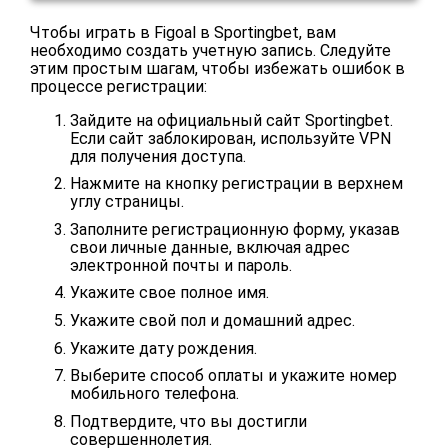
Чтобы играть в Figoal в Sportingbet, вам
необходимо создать учетную запись. Следуйте
этим простым шагам, чтобы избежать ошибок в
процессе регистрации:
Зайдите на официальный сайт Sportingbet.
Если сайт заблокирован, используйте VPN
для получения доступа.
Нажмите на кнопку регистрации в верхнем
углу страницы.
Заполните регистрационную форму, указав
свои личные данные, включая адрес
электронной почты и пароль.
Укажите свое полное имя.
Укажите свой пол и домашний адрес.
Укажите дату рождения.
Выберите способ оплаты и укажите номер
мобильного телефона.
Подтвердите, что вы достигли
совершеннолетия.