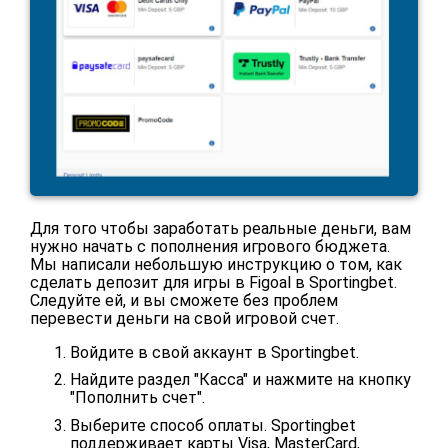
Для того чтобы заработать реальные деньги, вам
нужно начать с пополнения игрового бюджета.
Мы написали небольшую инструкцию о том, как
сделать депозит для игры в Figoal в Sportingbet.
Следуйте ей, и вы сможете без проблем
перевести деньги на свой игровой счет.
Войдите в свой аккаунт в Sportingbet.
Найдите раздел "Касса" и нажмите на кнопку
"Пополнить счет".
Выберите способ оплаты. Sportingbet
поддерживает карты Visa, MasterCard,