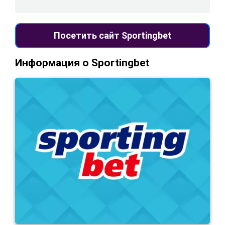
Посетить сайт Sportingbet
Информация о Sportingbet