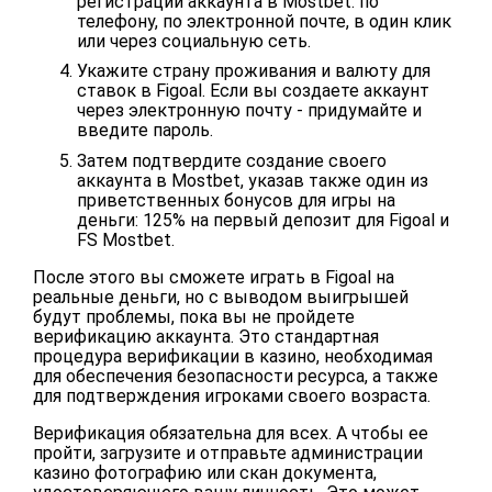
регистрации аккаунта в Mostbet: по
телефону, по электронной почте, в один клик
или через социальную сеть.
Укажите страну проживания и валюту для
ставок в Figoal. Если вы создаете аккаунт
через электронную почту - придумайте и
введите пароль.
Затем подтвердите создание своего
аккаунта в Mostbet, указав также один из
приветственных бонусов для игры на
деньги: 125% на первый депозит для Figoal и
FS Mostbet.
После этого вы сможете играть в Figoal на
реальные деньги, но с выводом выигрышей
будут проблемы, пока вы не пройдете
верификацию аккаунта. Это стандартная
процедура верификации в казино, необходимая
для обеспечения безопасности ресурса, а также
для подтверждения игроками своего возраста.
Верификация обязательна для всех. А чтобы ее
пройти, загрузите и отправьте администрации
казино фотографию или скан документа,