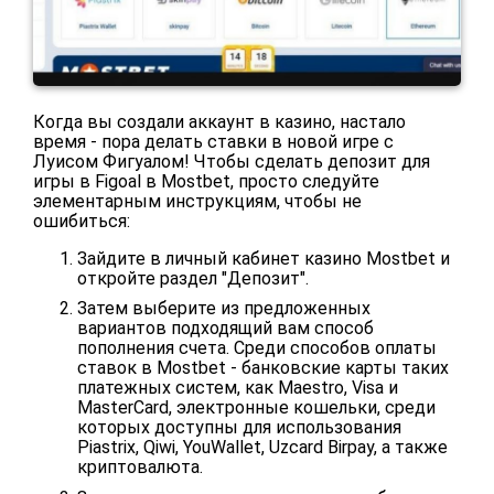
Когда вы создали аккаунт в казино, настало
время - пора делать ставки в новой игре с
Луисом Фигуалом! Чтобы сделать депозит для
игры в Figoal в Mostbet, просто следуйте
элементарным инструкциям, чтобы не
ошибиться:
Зайдите в личный кабинет казино Mostbet и
откройте раздел "Депозит".
Затем выберите из предложенных
вариантов подходящий вам способ
пополнения счета. Среди способов оплаты
ставок в Mostbet - банковские карты таких
платежных систем, как Maestro, Visa и
MasterCard, электронные кошельки, среди
которых доступны для использования
Piastrix, Qiwi, YouWallet, Uzcard Birpay, а также
криптовалюта.