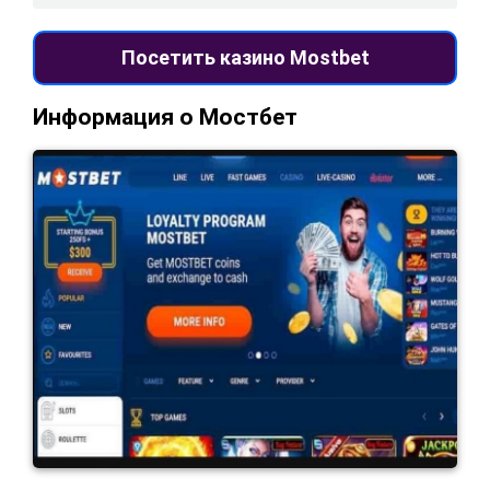
Посетить казино Mostbet
Информация о Мостбет