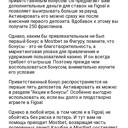
приветственным бонусом. Он предлагает вам
дополнительные деньги для ставок на Figoal и
позволяет выигрывать больше за раунд.
Активировать его можно сразу же после
внесения первого депозита. Вдобавок к этому вы
получите 250 фриспинов.
Однако, каким бы привлекательным ни был
первый бонус в Mostbet за Фигуру, помните, что
бонусы - это не благотворительность, а
маркетинговая уловка для привлечения и
удержания пользователей казино. И он всегда
требует отыгрыша. Поэтому прежде чем
воспользоваться бонусом, внимательно изучите
его условия.
Приветственный бонус распространяется на
первые пять депозитов. Активировать их можно
в разделе "Акции и бонусы". Особенно выгодно
использовать их, если вы долго и плодотворно
играете в Figoal.
Однако в любой игре, в том числе и в Figoal, не
обойтись без риска и потерь. И тут вам на
помощь приходит Mostbet, возвращая часть
потерянных денег! Кэшбэк в Mostbet составляет