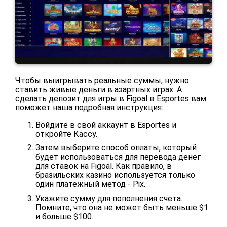
Чтобы выигрывать реальные суммы, нужно
ставить живые деньги в азартных играх. А
сделать депозит для игры в Figoal в Esportes вам
поможет наша подробная инструкция:
Войдите в свой аккаунт в Esportes и
откройте Кассу.
Затем выберите способ оплаты, который
будет использоваться для перевода денег
для ставок на Figoal. Как правило, в
бразильских казино используется только
один платежный метод - Pix.
Укажите сумму для пополнения счета.
Помните, что она не может быть меньше $1
и больше $100.