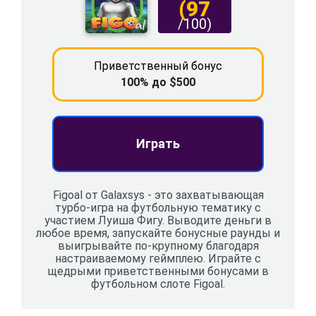
(97
/100)
Приветственный бонус
100% до $500
Играть
Figoal от Galaxsys - это захватывающая
турбо-игра на футбольную тематику с
участием Луиша Фигу. Выводите деньги в
любое время, запускайте бонусные раунды и
выигрывайте по-крупному благодаря
настраиваемому геймплею. Играйте с
щедрыми приветственными бонусами в
футбольном слоте Figoal.