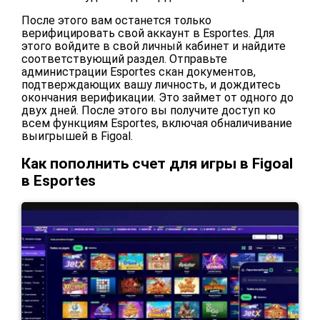
После этого вам останется только
верифицировать свой аккаунт в Esportes. Для
этого войдите в свой личный кабинет и найдите
соответствующий раздел. Отправьте
администрации Esportes скан документов,
подтверждающих вашу личность, и дождитесь
окончания верификации. Это займет от одного до
двух дней. После этого вы получите доступ ко
всем функциям Esportes, включая обналичивание
выигрышей в Figoal.
Как пополнить счет для игры в Figoal
в Esportes