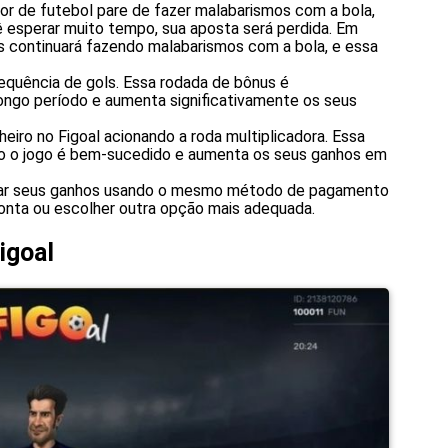
or de futebol pare de fazer malabarismos com a bola,
 esperar muito tempo, sua aposta será perdida. Em
s continuará fazendo malabarismos com a bola, e essa
quência de gols. Essa rodada de bônus é
ngo período e aumenta significativamente os seus
iro no Figoal acionando a roda multiplicadora. Essa
o o jogo é bem-sucedido e aumenta os seus ganhos em
acar seus ganhos usando o mesmo método de pagamento
onta ou escolher outra opção mais adequada.
igoal