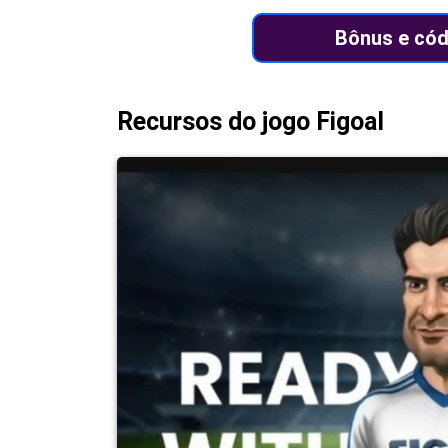
Bônus e cód
Recursos do jogo Figoal