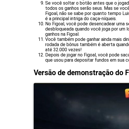
Se você soltar o botão antes que o jogad
todos os ganhos serão seus. Mas se você
Figoal, não se sabe por quanto tempo Lui
é a principal intriga do caça-níqueis.
No Figoal, você pode desencadear uma se
desbloqueada quando você joga por um lo
ganhos na Figoal.
Você também pode ganhar ainda mais dinhe
rodada de bônus também é aberta quand
até 32.000 vezes!
Depois de jogar no Figoal, você pode s
que usou para depositar fundos em sua c
Versão de demonstração do F