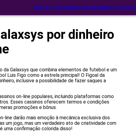
Figoal da Galaxsys
Opiniões
Estratégias
Demonstr
alaxsys por dinheiro
ne
rbo da Galaxsys que combina elementos de futebol e um
bol Luis Figo como a estrela principal! O Figoal da
inheiro, inclusive a possibilidade de fazer saques a
cassinos on-line populares, incluindo plataformas como
utros. Esses cassinos oferecem termos e condições
númeras promoções e bônus.
n-line darão mais emoção à mecânica exclusiva dos
nas um jogo, mas um verdadeiro ato de criatividade com
l é uma confirmação colorida disso!