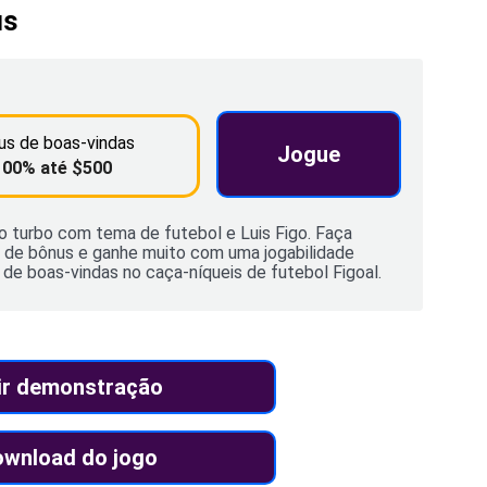
us
us de boas-vindas
Jogue
100% até $500
o turbo com tema de futebol e Luis Figo. Faça
 de bônus e ganhe muito com uma jogabilidade
de boas-vindas no caça-níqueis de futebol Figoal.
ir demonstração
ownload do jogo