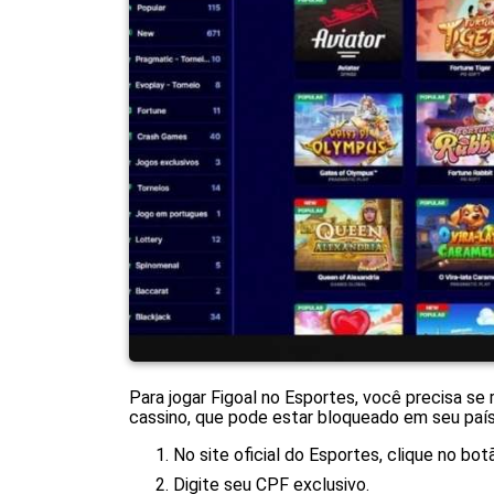
Para jogar Figoal no Esportes, você precisa se re
cassino, que pode estar bloqueado em seu país.
No site oficial do Esportes, clique no botã
Digite seu CPF exclusivo.