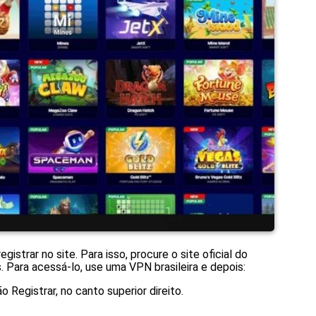
gistrar no site. Para isso, procure o site oficial do
 Para acessá-lo, use uma VPN brasileira e depois:
o Registrar, no canto superior direito.