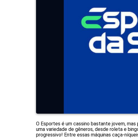
O Esportes é um cassino bastante jovem, mas p
uma variedade de gêneros, desde roleta e bing
progressivo! Entre essas máquinas caça-níquei