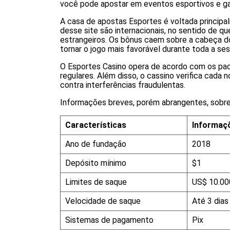
você pode apostar em eventos esportivos e ga
A casa de apostas Esportes é voltada principal
desse site são internacionais, no sentido de 
estrangeiros. Os bônus caem sobre a cabeça do
tornar o jogo mais favorável durante toda a ses
O Esportes Casino opera de acordo com os pad
regulares. Além disso, o cassino verifica cada
contra interferências fraudulentas.
Informações breves, porém abrangentes, sobre
Características
Informaç
Ano de fundação
2018
Depósito mínimo
$1
Limites de saque
US$ 10.00
Velocidade de saque
Até 3 dias
Sistemas de pagamento
Pix