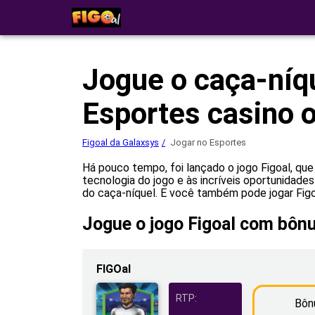
Jogue o caça-níqu
Esportes casino o
Figoal da Galaxsys
Jogar no Esportes
Há pouco tempo, foi lançado o jogo Figoal, que
tecnologia do jogo e às incríveis oportunidades
do caça-níquel. E você também pode jogar Fig
Jogue o jogo Figoal com bôn
FIGOal
RTP:
Bôn