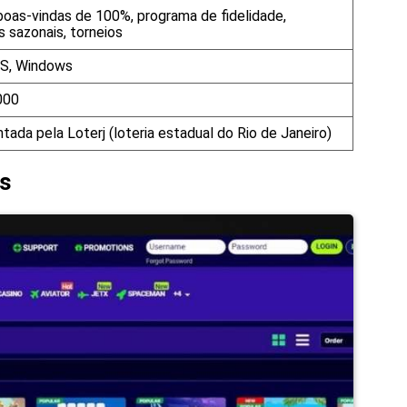
oas-vindas de 100%, programa de fidelidade,
 sazonais, torneios
OS, Windows
000
ada pela Loterj (loteria estadual do Rio de Janeiro)
es