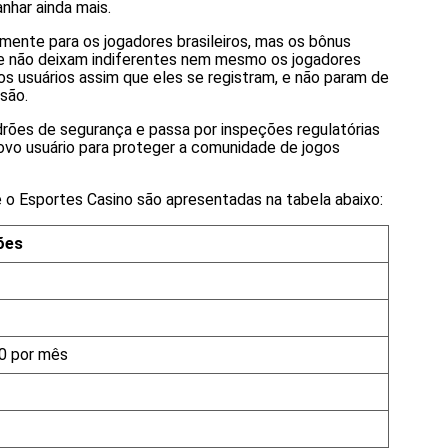
nhar ainda mais.
mente para os jogadores brasileiros, mas os bônus
que não deixam indiferentes nem mesmo os jogadores
s usuários assim que eles se registram, e não param de
são.
rões de segurança e passa por inspeções regulatórias
 novo usuário para proteger a comunidade de jogos
 o Esportes Casino são apresentadas na tabela abaixo:
ões
0 por mês