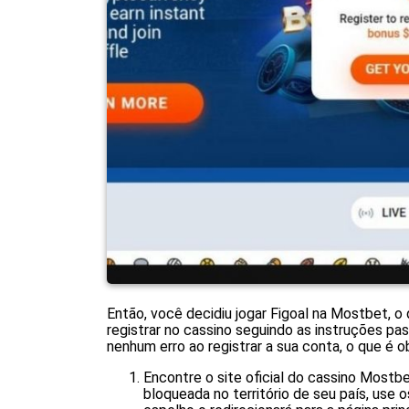
Então, você decidiu jogar Figoal na Mostbet, o 
registrar no cassino seguindo as instruções pa
nenhum erro ao registrar a sua conta, o que é ob
Encontre o site oficial do cassino Mostbe
bloqueada no território de seu país, us