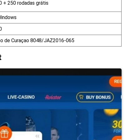
 + 250 rodadas grátis
 Windows
0
ogo de Curaçao 8048/JAZ2016-065
t