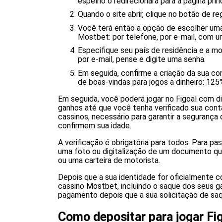
espelho o redirecionará para a página prin
Quando o site abrir, clique no botão de reg
Você terá então a opção de escolher uma
Mostbet: por telefone, por e-mail, com um
Especifique seu país de residência e a m
por e-mail, pense e digite uma senha.
Em seguida, confirme a criação da sua 
de boas-vindas para jogos a dinheiro: 12
Em seguida, você poderá jogar no Figoal com di
ganhos até que você tenha verificado sua cont
cassinos, necessário para garantir a seguranç
confirmem sua idade.
A verificação é obrigatória para todos. Para pa
uma foto ou digitalização de um documento qu
ou uma carteira de motorista.
Depois que a sua identidade for oficialmente 
cassino Mostbet, incluindo o saque dos seus g
pagamento depois que a sua solicitação de sa
Como depositar para jogar Fi