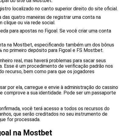
cipal do site da Mostbet.
istro localizado no canto superior direito do site oficial.
 das quatro maneiras de registrar uma conta na
 clique ou via rede social.
oeda para apostas no Figoal. Se você criar uma conta
conta na Mostbet, especificando também um dos bônus
5% no primeiro depósito para Figoal e FS Mostbet.
nheiro real, mas haverá problemas para sacar seus
a. Esse é um procedimento de verificação padrão nos
a do recurso, bem como para que os jogadores
ssar por ela, carregue e envie à administração do cassino
e comprove a sua identidade. Pode ser um passaporte
confirmada, você terá acesso a todos os recursos do
anhos, que serão creditados no seu instrumento de
que for processada.
goal na Mostbet