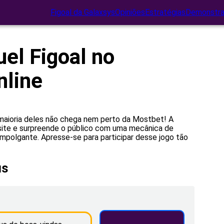
Figoal da Galaxsys
Opiniões
Estratégias
Demonstr
el Figoal no
nline
maioria deles não chega nem perto da Mostbet! A
o site e surpreende o público com uma mecânica de
empolgante. Apresse-se para participar desse jogo tão
us