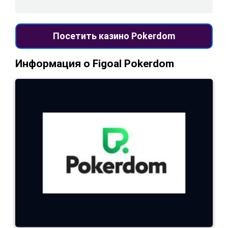
Посетить казино Pokerdom
Информация о Figoal Pokerdom