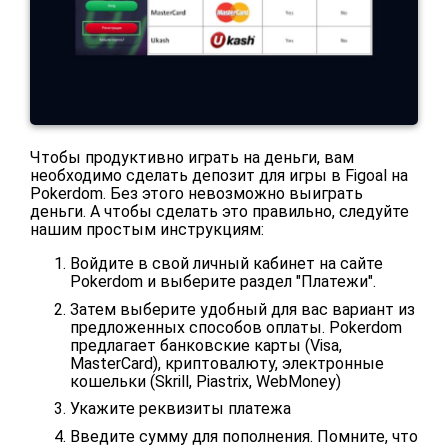
Чтобы продуктивно играть на деньги, вам
необходимо сделать депозит для игры в Figoal на
Pokerdom. Без этого невозможно выиграть
деньги. А чтобы сделать это правильно, следуйте
нашим простым инструкциям:
Войдите в свой личный кабинет на сайте
Pokerdom и выберите раздел "Платежи".
Затем выберите удобный для вас вариант из
предложенных способов оплаты. Pokerdom
предлагает банковские карты (Visa,
MasterCard), криптовалюту, электронные
кошельки (Skrill, Piastrix, WebMoney)
Укажите реквизиты платежа
Введите сумму для пополнения. Помните, что