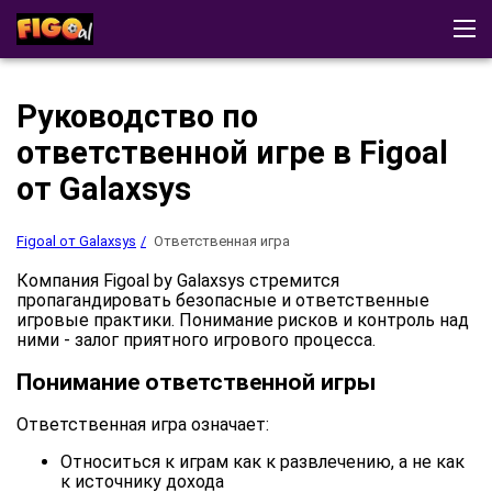
Figoal от Galaxsys
Отзывы
Стратегии
Демо-версия
Руководство по
Скачать
Играть в казино
ответственной игре в Figoal
от Galaxsys
Figoal от Galaxsys
Ответственная игра
Компания Figoal by Galaxsys стремится
пропагандировать безопасные и ответственные
игровые практики. Понимание рисков и контроль над
ними - залог приятного игрового процесса.
Понимание ответственной игры
Ответственная игра означает:
Относиться к играм как к развлечению, а не как
к источнику дохода