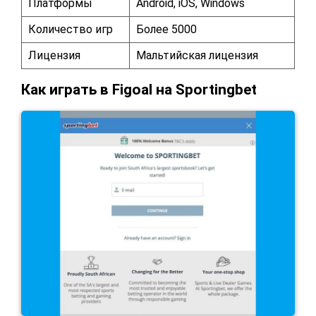
Платформы
Android, iOS, Windows
Количество игр
Более 5000
Лицензия
Мальтийская лицензия
Как играть в Figoal на Sportingbet