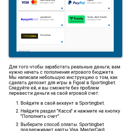
Для того чтобы заработать реальные деньги, вам
нужно начать с пополнения игрового бюджета.
Мы написали небольшую инструкцию о том, как
сделать депозит для игры в Figoal в Sportingbet.
Следуйте ей, и вы сможете без проблем
перевести деньги на свой игровой счет.
Войдите в свой аккаунт в Sportingbet.
Найдите раздел "Касса" и нажмите на кнопку
"Пополнить счет".
Выберите способ оплаты. Sportingbet
поддерживает карты Visa, MasterCard,