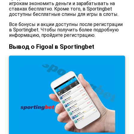
игрокам экономить деньги и зарабатывать на
ставках бесплатно. Кроме того, в Sportingbet
доступны бесплатные спины для игры в слоты.
Все бонусы и акции доступны после регистрации
в Sportingbet. Чтобы получить более подробную
информацию, пройдите регистрацию.
Вывод о Figoal в Sportingbet