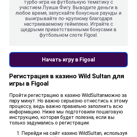
турбо-игра на футбольную тематику с
участием Луиша Фигу. Выводите деньги в
любое время, запускайте бонусные раунды и
выигрывайте по-крупному благодаря
настраиваемому геймплею. Играйте с
щедрыми приветственными бонусами в
футбольном слоте Figoal.
Начать игру в Figoal
Регистрация в казино Wild Sultan для
игры в Figoal
Пройти регистрацию в казино WildSultanможно за
пару минут. Но важно серьезно отнестись к этому
процессу, ведь важно правильно заполнить всю
информацию. Ниже мы подготовили пошаговую
инструкцию, которая будет полезна, если вы
только задумались о регистрации:
Перейди на сайт казино WildSultan, используя