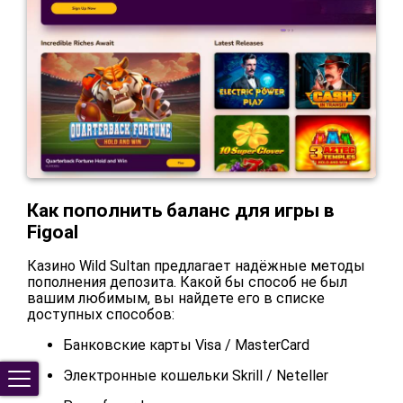
Как пополнить баланс для игры в
Figoal
Казино Wild Sultan предлагает надёжные методы
пополнения депозита. Какой бы способ не был
вашим любимым, вы найдете его в списке
доступных способов:
Банковские карты Visa / MasterCard
Электронные кошельки Skrill / Neteller