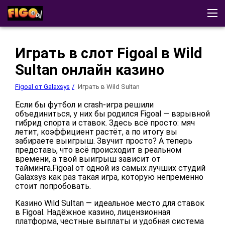
Figoal от Galaxsys
Отзывы
Стратегии
Демо-версия
Играть в слот Figoal в Wild
Скачать
Играть в казино
Sultan онлайн казино
Figoal от Galaxsys
Играть в Wild Sultan
Если бы футбол и crash-игра решили
объединиться, у них бы родился Figoal — взрывной
гибрид спорта и ставок. Здесь всё просто: мяч
летит, коэффициент растёт, а по итогу вы
забираете выигрыш. Звучит просто? А теперь
представь, что всё происходит в реальном
времени, а твой выигрыш зависит от
тайминга.Figoal от одной из самых лучших студий
Galaxsys как раз такая игра, которую непременно
стоит попробовать.
Казино Wild Sultan — идеальное место для ставок
в Figoal. Надёжное казино, лицензионная
платформа, честные выплаты и удобная система