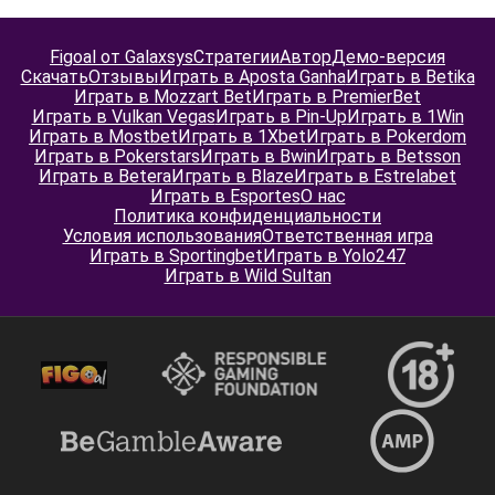
Figoal от Galaxsys
Стратегии
Автор
Демо-версия
Скачать
Отзывы
Играть в Aposta Ganha
Играть в Betika
Играть в Mozzart Bet
Играть в PremierBet
Играть в Vulkan Vegas
Играть в Pin-Up
Играть в 1Win
Играть в Mostbet
Играть в 1Xbet
Играть в Pokerdom
Играть в Pokerstars
Играть в Bwin
Играть в Betsson
Играть в Betera
Играть в Blaze
Играть в Estrelabet
Играть в Esportes
О нас
Политика конфиденциальности
Условия использования
Ответственная игра
Играть в Sportingbet
Играть в Yolo247
Играть в Wild Sultan