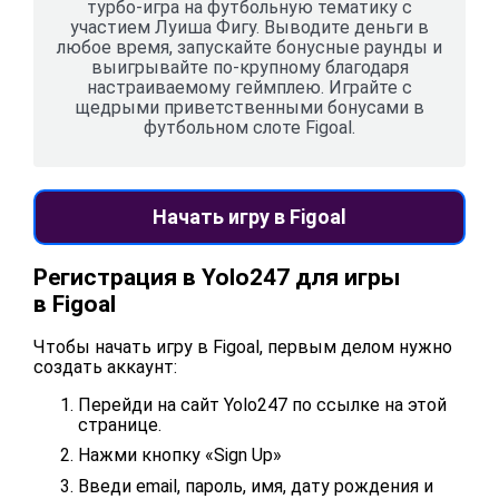
турбо-игра на футбольную тематику с
участием Луиша Фигу. Выводите деньги в
любое время, запускайте бонусные раунды и
выигрывайте по-крупному благодаря
настраиваемому геймплею. Играйте с
щедрыми приветственными бонусами в
футбольном слоте Figoal.
Начать игру в Figoal
Регистрация в Yolo247 для игры
в Figoal
Чтобы начать игру в Figoal, первым делом нужно
создать аккаунт:
Перейди на сайт Yolo247 по ссылке на этой
странице.
Нажми кнопку «Sign Up»
Введи email, пароль, имя, дату рождения и