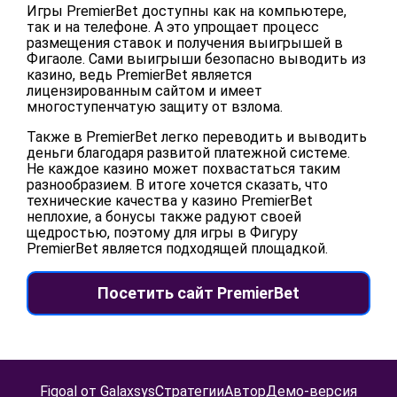
Игры PremierBet доступны как на компьютере,
так и на телефоне. А это упрощает процесс
размещения ставок и получения выигрышей в
Фигаоле. Сами выигрыши безопасно выводить из
казино, ведь PremierBet является
лицензированным сайтом и имеет
многоступенчатую защиту от взлома.
Также в PremierBet легко переводить и выводить
деньги благодаря развитой платежной системе.
Не каждое казино может похвастаться таким
разнообразием. В итоге хочется сказать, что
технические качества у казино PremierBet
неплохие, а бонусы также радуют своей
щедростью, поэтому для игры в Фигуру
PremierBet является подходящей площадкой.
Посетить сайт PremierBet
Figoal от Galaxsys
Стратегии
Автор
Демо-версия