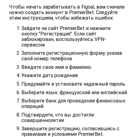
Чтобы начать зарабатывать в Figoal, вам сначала
нужно создать аккаунт в PremierBet. Следуйте
этим инструкциям, чтобы избежать ошибок:
Зайдите на сайт PremierBet и нажмите
кнопку "Регистрация". Если сайт
заблокирован, воспользуйтесь VPN-
сервисом.
Заполните регистрационную форму, указав
свой номер телефона.
Введите свое имя и фамилию.
Укажите дату рождения.
Придумайте и установите надежный пароль.
Выберите язык: французский или английский.
Выберите банк для проведения финансовых
операций.
Подтвердите, что вы достигли
совершеннолетия.
Завершите регистрацию, согласившись с
правилами и условиями PremierBet.