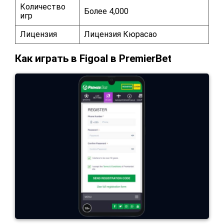
Количество
Более 4,000
игр
Лицензия
Лицензия Кюрасао
Как играть в Figoal в PremierBet