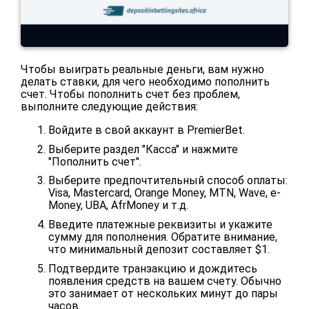
Чтобы выиграть реальные деньги, вам нужно
делать ставки, для чего необходимо пополнить
счет. Чтобы пополнить счет без проблем,
выполните следующие действия:
Войдите в свой аккаунт в PremierBet.
Выберите раздел "Касса" и нажмите
"Пополнить счет".
Выберите предпочтительный способ оплаты:
Visa, Mastercard, Orange Money, MTN, Wave, e-
Money, UBA, AfrMoney и т.д.
Введите платежные реквизиты и укажите
сумму для пополнения. Обратите внимание,
что минимальный депозит составляет $1.
Подтвердите транзакцию и дождитесь
появления средств на вашем счету. Обычно
это занимает от нескольких минут до пары
часов.