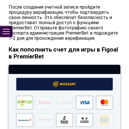
После создания учетной записи пройдите
процедуру верификации, чтобы подтвердить
свою личность. Это обеспечит безопасность и
предоставит полный доступ к функциям
PremierBet. Отправьте фотографию своего
паспорта администрации PremierBet и подождите
1-2 дня для прохождения верификации.
Как пополнить счет для игры в Figoal
в PremierBet