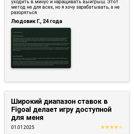
уходить в минус и наращивать выигрыш. Этот
метод не для всех, но я хочу зарабатывать, а не
разоряться.
Людовик Г., 24 года
Широкий диапазон ставок в
Figoal делает игру доступной
для меня
01.01.2025