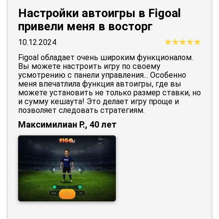
Настройки автоигры в Figoal
привели меня в восторг
10.12.2024
Figoal обладает очень широким функционалом.
Вы можете настроить игру по своему
усмотрению с панели управления... Особенно
меня впечатлила функция автоигры, где вы
можете установить не только размер ставки, но
и сумму кешаута! Это делает игру проще и
позволяет следовать стратегиям.
Максимилиан Р., 40 лет