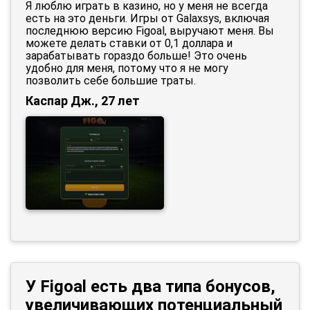
Я люблю играть в казино, но у меня не всегда
есть на это деньги. Игры от Galaxsys, включая
последнюю версию Figoal, выручают меня. Вы
можете делать ставки от 0,1 доллара и
зарабатывать гораздо больше! Это очень
удобно для меня, потому что я не могу
позволить себе большие траты.
Каспар Дж., 27 лет
У Figoal есть два типа бонусов,
увеличивающих потенциальный