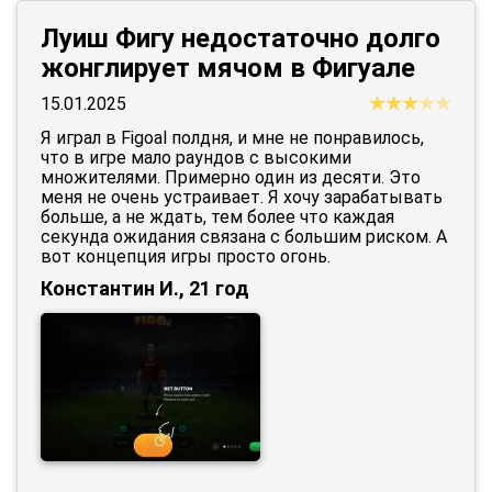
Луиш Фигу недостаточно долго
жонглирует мячом в Фигуале
15.01.2025
Я играл в Figoal полдня, и мне не понравилось,
что в игре мало раундов с высокими
множителями. Примерно один из десяти. Это
меня не очень устраивает. Я хочу зарабатывать
больше, а не ждать, тем более что каждая
секунда ожидания связана с большим риском. А
вот концепция игры просто огонь.
Константин И., 21 год