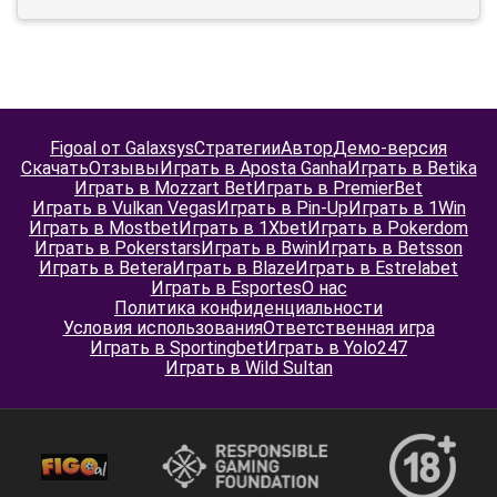
Figoal от Galaxsys
Стратегии
Автор
Демо-версия
Скачать
Отзывы
Играть в Aposta Ganha
Играть в Betika
Играть в Mozzart Bet
Играть в PremierBet
Играть в Vulkan Vegas
Играть в Pin-Up
Играть в 1Win
Играть в Mostbet
Играть в 1Xbet
Играть в Pokerdom
Играть в Pokerstars
Играть в Bwin
Играть в Betsson
Играть в Betera
Играть в Blaze
Играть в Estrelabet
Играть в Esportes
О нас
Политика конфиденциальности
Условия использования
Ответственная игра
Играть в Sportingbet
Играть в Yolo247
Играть в Wild Sultan