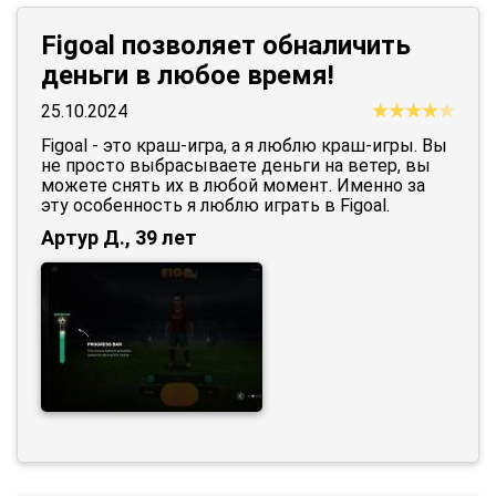
Figoal позволяет обналичить
деньги в любое время!
25.10.2024
Figoal - это краш-игра, а я люблю краш-игры. Вы
не просто выбрасываете деньги на ветер, вы
можете снять их в любой момент. Именно за
эту особенность я люблю играть в Figoal.
Артур Д., 39 лет