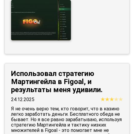
Использовал стратегию
Мартингейла в Figoal, и
результаты меня удивили.
24.12.2025
Я не очень верю тем, кто говорит, что в казино
легко заработать деньги. Бесплатного обеда не
бывает. Но я все равно зарабатываю, используя
стратегию Мартингейла и тактику низких
множителей в Figoal - это помогает мне не