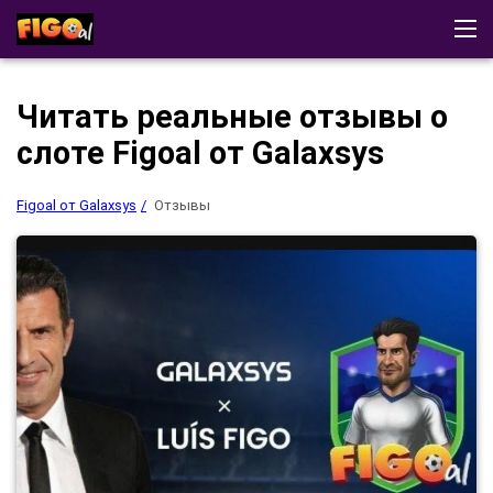
Figoal от Galaxsys
Отзывы
Стратегии
Демо-версия
Читать реальные отзывы о
Скачать
Играть в казино
слоте Figoal от Galaxsys
Figoal от Galaxsys
Отзывы