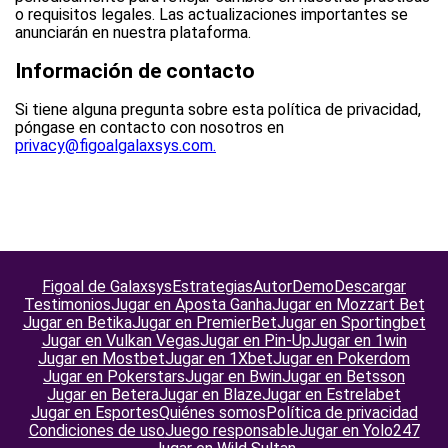
o requisitos legales. Las actualizaciones importantes se
anunciarán en nuestra plataforma.
Información de contacto
Si tiene alguna pregunta sobre esta política de privacidad,
póngase en contacto con nosotros en
privacy@figoalgalaxsys.com.
Figoal de Galaxsys
Estrategias
Autor
Demo
Descargar
Testimonios
Jugar en Aposta Ganha
Jugar en Mozzart Bet
Jugar en Betika
Jugar en PremierBet
Jugar en Sportingbet
Jugar en Vulkan Vegas
Jugar en Pin-Up
Jugar en 1win
Jugar en Mostbet
Jugar en 1Xbet
Jugar en Pokerdom
Jugar en Pokerstars
Jugar en Bwin
Jugar en Betsson
Jugar en Betera
Jugar en Blaze
Jugar en Estrelabet
Jugar en Esportes
Quiénes somos
Política de privacidad
Condiciones de uso
Juego responsable
Jugar en Yolo247