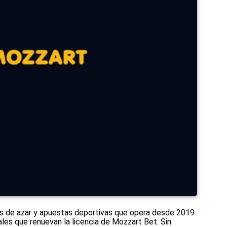
s de azar y apuestas deportivas que opera desde 2019.
ales que renuevan la licencia de Mozzart Bet. Sin