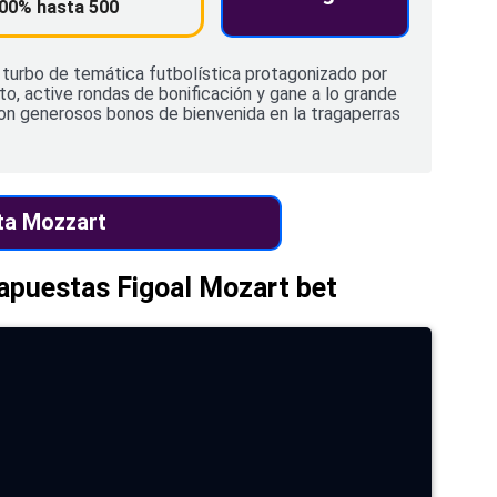
00% hasta 500
 turbo de temática futbolística protagonizado por
o, active rondas de bonificación y gane a lo grande
con generosos bonos de bienvenida en la tragaperras
ita Mozzart
 apuestas Figoal Mozart bet