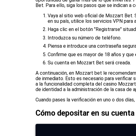
Bet. Para ello, siga los pasos que se indican a c
Vaya al sitio web oficial de Mozzart Bet.
en su país, utilice los servicios VPN para
Haga clic en el botón "Registrarse" situad
Introduzca su número de teléfono.
Piensa e introduce una contraseña segura 
Confirme que es mayor de 18 años y que e
Su cuenta en Mozzart Bet será creada.
A continuación, en Mozzart bet le recomendamo
de inmediato. Esto es necesario para verificar s
a la funcionalidad completa del casino Mozza
de identidad a la administración de la casa de 
Cuando pases la verificación en uno o dos días,
Cómo depositar en su cuenta