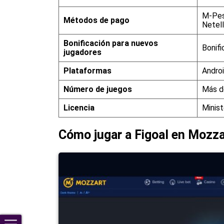
M-Pesa
Métodos de pago
Netell
Bonificación para nuevos
Bonifi
jugadores
Plataformas
Androi
Número de juegos
Más d
Licencia
Minist
Cómo jugar a Figoal en Mozza