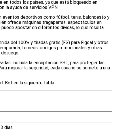
le en todos los países, ya que está bloqueado en
con la ayuda de servicios VPN.
n eventos deportivos como fútbol, tenis, baloncesto y
mbién ofrece máquinas tragaperras, espectáculos en
Se puede apostar en diferentes divisas, lo que resulta
da del 100% y tiradas gratis (FS) para Figoal y otros
 temporada, torneos, códigos promocionales y otras
 de juego.
das, incluida la encriptación SSL, para proteger las
Para mejorar la seguridad, cada usuario se somete a una
 Bet en la siguiente tabla.
3 días