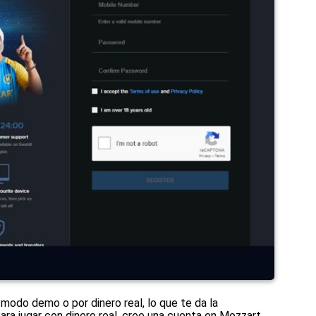
modo demo o por dinero real, lo que te da la
ara jugar con dinero real, cree una cuenta en Mozzart