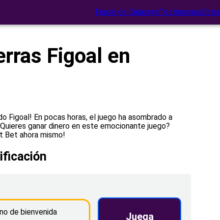
Figoal de Galaxsys
Testimonios
Estra
erras Figoal en
do Figoal! En pocas horas, el juego ha asombrado a
 ¿Quieres ganar dinero en este emocionante juego?
rt Bet ahora mismo!
ificación
no de bienvenida
Juega