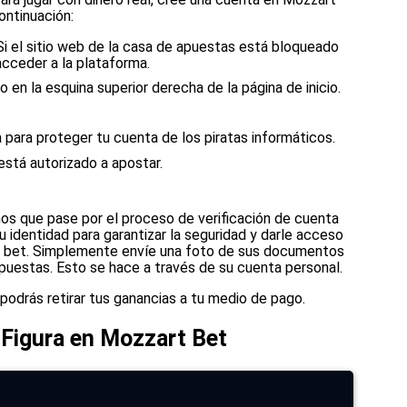
ontinuación:
 Si el sitio web de la casa de apuestas está bloqueado
 acceder a la plataforma.
o en la esquina superior derecha de la página de inicio.
para proteger tu cuenta de los piratas informáticos.
stá autorizado a apostar.
s que pase por el proceso de verificación de cuenta
u identidad para garantizar la seguridad y darle acceso
rt bet. Simplemente envíe una foto de sus documentos
apuestas. Esto se hace a través de su cuenta personal.
 podrás retirar tus ganancias a tu medio de pago.
 Figura en Mozzart Bet