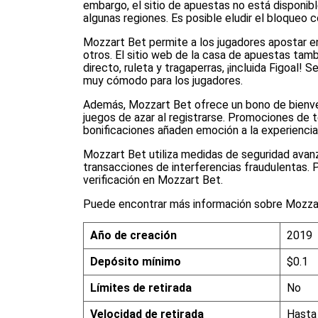
embargo, el sitio de apuestas no está disponib
algunas regiones. Es posible eludir el bloqueo 
Mozzart Bet permite a los jugadores apostar e
otros. El sitio web de la casa de apuestas ta
directo, ruleta y tragaperras, ¡incluida Figoal! 
muy cómodo para los jugadores.
Además, Mozzart Bet ofrece un bono de bienveni
juegos de azar al registrarse. Promociones de
bonificaciones añaden emoción a la experiencia
Mozzart Bet utiliza medidas de seguridad avanza
transacciones de interferencias fraudulentas. 
verificación en Mozzart Bet.
Puede encontrar más información sobre Mozzart
Año de creación
2019
Depósito mínimo
$0.1
Límites de retirada
No
Velocidad de retirada
Hasta 