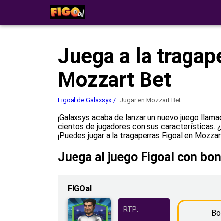
Juega a la tragap
Mozzart Bet
Figoal de Galaxsys
Jugar en Mozzart Bet
¡Galaxsys acaba de lanzar un nuevo juego llama
cientos de jugadores con sus características.
¡Puedes jugar a la tragaperras Figoal en Mozza
Juega al juego Figoal con bon
FIGOal
RTP:
Bo