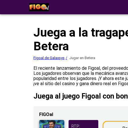
Juega a la tragap
Betera
Figoal de Galaxsys
Jugar en Betera
El reciente lanzamiento de Figoal, del proveedor
Los jugadores observan que la mecánica avanz
popularidad entre los jugadores. ¡Y ahora este 
¡ve al sitio del casino y gana dinero real en Figoa
Juega al juego Figoal con bon
FIGOal
RTP: