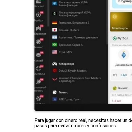
Para jugar con dinero real, necesitas hacer un 
pasos para evitar errores y confusiones: