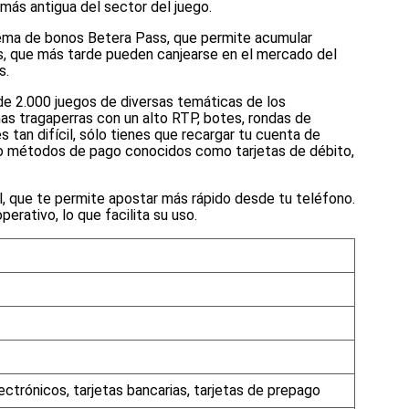
más antigua del sector del juego.
stema de bonos Betera Pass, que permite acumular
s, que más tarde pueden canjearse en el mercado del
s.
de 2.000 juegos de diversas temáticas de los
as tragaperras con un alto RTP, botes, rondas de
 tan difícil, sólo tienes que recargar tu cuenta de
do métodos de pago conocidos como tarjetas de débito,
l, que te permite apostar más rápido desde tu teléfono.
erativo, lo que facilita su uso.
ctrónicos, tarjetas bancarias, tarjetas de prepago