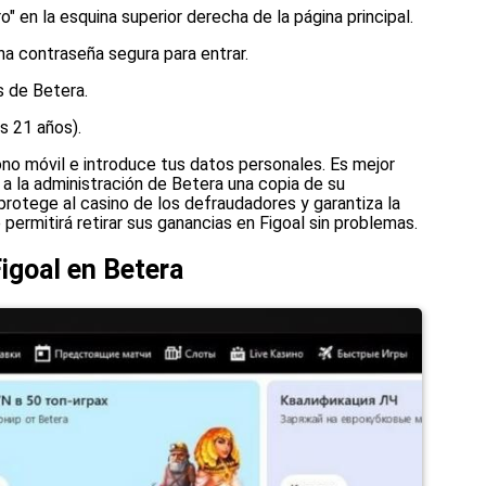
o" en la esquina superior derecha de la página principal.
na contraseña segura para entrar.
s de Betera.
s 21 años).
ono móvil e introduce tus datos personales. Es mejor
 a la administración de Betera una copia de su
rotege al casino de los defraudadores y garantiza la
permitirá retirar sus ganancias en Figoal sin problemas.
igoal en Betera