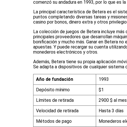
comenzó su andadura en 1993, por lo que es la 
La principal característica de Betera es el si
puntos completando diversas tareas y misione
casino por bonos, dinero extra y otros privilegio
La colección de juegos de Betera incluye más 
principales proveedores que desarrollan máquin
bonificación y mucho más. Ganar en Betera no es
apuestas. Y puede recargar su cuenta utilizan
monederos electrónicos y otros.
Además, Betera tiene su propia aplicación móvi
Se adapta a dispositivos de cualquier sistema op
Año de fundación
1993
Depósito mínimo
$1
Límites de retirada
2900 $ al mes
Velocidad de retirada
Hasta 3 días
Métodos de pago
Monederos ele