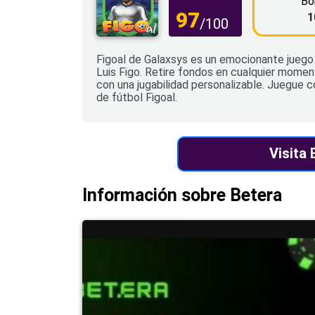
Bo
97
1
/100
Figoal de Galaxsys es un emocionante juego
Luis Figo. Retire fondos en cualquier moment
con una jugabilidad personalizable. Juegue 
de fútbol Figoal.
Visita
Información sobre Betera