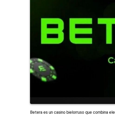
Betera es un casino bielorruso que combina el