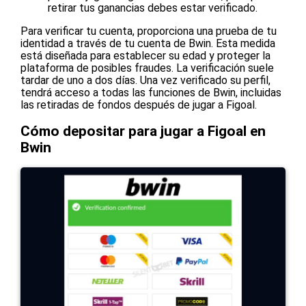
retirar tus ganancias debes estar verificado.
Para verificar tu cuenta, proporciona una prueba de tu
identidad a través de tu cuenta de Bwin. Esta medida
está diseñada para establecer su edad y proteger la
plataforma de posibles fraudes. La verificación suele
tardar de uno a dos días. Una vez verificado su perfil,
tendrá acceso a todas las funciones de Bwin, incluidas
las retiradas de fondos después de jugar a Figoal.
Cómo depositar para jugar a Figoal en
Bwin