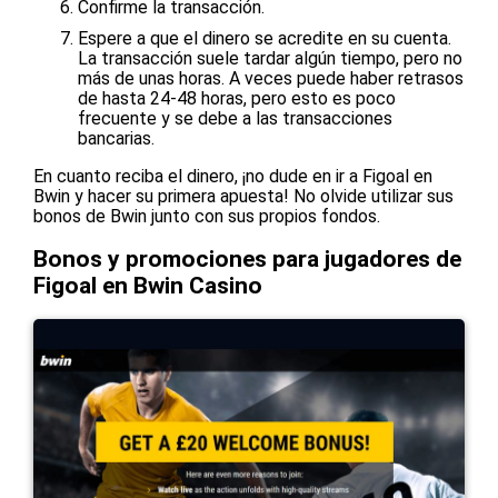
Confirme la transacción.
Espere a que el dinero se acredite en su cuenta.
La transacción suele tardar algún tiempo, pero no
más de unas horas. A veces puede haber retrasos
de hasta 24-48 horas, pero esto es poco
frecuente y se debe a las transacciones
bancarias.
En cuanto reciba el dinero, ¡no dude en ir a Figoal en
Bwin y hacer su primera apuesta! No olvide utilizar sus
bonos de Bwin junto con sus propios fondos.
Bonos y promociones para jugadores de
Figoal en Bwin Casino