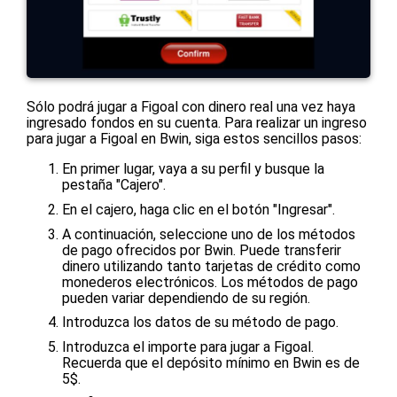
Sólo podrá jugar a Figoal con dinero real una vez haya
ingresado fondos en su cuenta. Para realizar un ingreso
para jugar a Figoal en Bwin, siga estos sencillos pasos:
En primer lugar, vaya a su perfil y busque la
pestaña "Cajero".
En el cajero, haga clic en el botón "Ingresar".
A continuación, seleccione uno de los métodos
de pago ofrecidos por Bwin. Puede transferir
dinero utilizando tanto tarjetas de crédito como
monederos electrónicos. Los métodos de pago
pueden variar dependiendo de su región.
Introduzca los datos de su método de pago.
Introduzca el importe para jugar a Figoal.
Recuerda que el depósito mínimo en Bwin es de
5$.