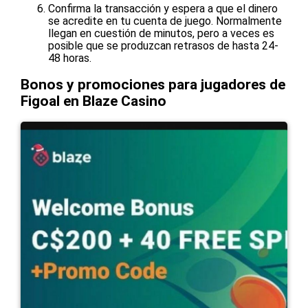
Confirma la transacción y espera a que el dinero
se acredite en tu cuenta de juego. Normalmente
llegan en cuestión de minutos, pero a veces es
posible que se produzcan retrasos de hasta 24-
48 horas.
Bonos y promociones para jugadores de
Figoal en Blaze Casino