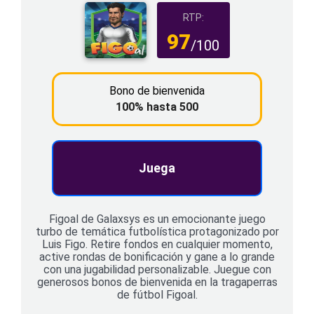
RTP:
97
/100
Bono de bienvenida
100% hasta 500
Juega
Figoal de Galaxsys es un emocionante juego
turbo de temática futbolística protagonizado por
Luis Figo. Retire fondos en cualquier momento,
active rondas de bonificación y gane a lo grande
con una jugabilidad personalizable. Juegue con
generosos bonos de bienvenida en la tragaperras
de fútbol Figoal.