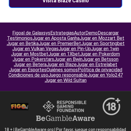
Visita Blaze Casino
Figoal de Galaxsys
Estrategias
Autor
Demo
Descargar
Testimonios
Jugar en Aposta Ganha
Jugar en Mozzart Bet
Jugar en Betika
Jugar en PremierBet
Jugar en Sportingbet
Jugar en Vulkan Vegas
Jugar en Pin-Up
Jugar en 1win
Jugar en Mostbet
Jugar en 1Xbet
Jugar en Pokerdom
Jugar en Pokerstars
Jugar en Bwin
Jugar en Betsson
Jugar en Betera
Jugar en Blaze
Jugar en Estrelabet
Jugar en Esportes
Quiénes somos
Política de privacidad
Condiciones de uso
Juego responsable
Jugar en Yolo247
Jugar en Wild Sultan
18 + | BeGambleAware.org | Por favor, juegue con responsabilidad