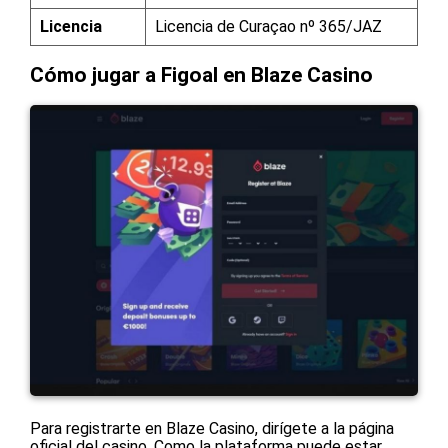
Licencia
Licencia de Curaçao nº 365/JAZ
Cómo jugar a Figoal en Blaze Casino
Para registrarte en Blaze Casino, dirígete a la página
oficial del casino. Como la plataforma puede estar