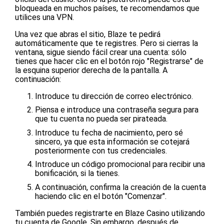
bloqueada en muchos países, te recomendamos que
utilices una VPN.
Una vez que abras el sitio, Blaze te pedirá
automáticamente que te registres. Pero si cierras la
ventana, sigue siendo fácil crear una cuenta: sólo
tienes que hacer clic en el botón rojo "Registrarse" de
la esquina superior derecha de la pantalla. A
continuación:
Introduce tu dirección de correo electrónico.
Piensa e introduce una contraseña segura para
que tu cuenta no pueda ser pirateada.
Introduce tu fecha de nacimiento, pero sé
sincero, ya que esta información se cotejará
posteriormente con tus credenciales.
Introduce un código promocional para recibir una
bonificación, si la tienes.
A continuación, confirma la creación de la cuenta
haciendo clic en el botón "Comenzar".
También puedes registrarte en Blaze Casino utilizando
tu cuenta de Google. Sin embargo, después de