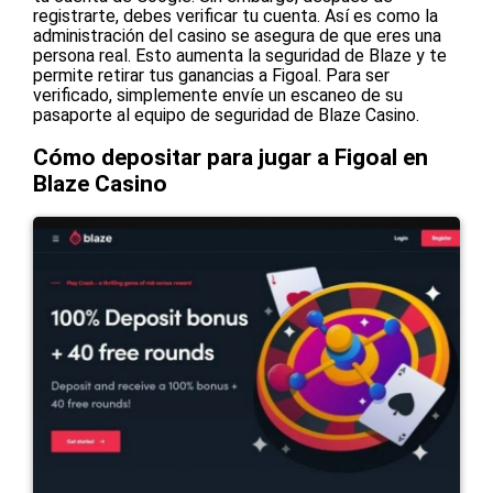
registrarte, debes verificar tu cuenta. Así es como la
administración del casino se asegura de que eres una
persona real. Esto aumenta la seguridad de Blaze y te
permite retirar tus ganancias a Figoal. Para ser
verificado, simplemente envíe un escaneo de su
pasaporte al equipo de seguridad de Blaze Casino.
Cómo depositar para jugar a Figoal en
Blaze Casino