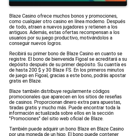
Blaze Casino ofrece muchos bonos y promociones,
como cualquier otro casino en línea moderno. Después
de todo, atraen a nuevos jugadores y retienen a los
antiguos. Además, estas ofertas recompensan a los
usuarios por su juego productivo, motivándolos a
conseguir nuevos logros.
Recibirá su primer bono de Blaze Casino en cuanto se
registre. El bono de bienvenida Figoal se acreditará a su
depósito después de su primer depósito. Su cuantía es
de hasta 200 $ y 30 Blaze FS. En los primeros minutos
de juego en Figoal, gracias a este bono, podrás apostar
gratis en Blaze.
Blaze también distribuye regularmente códigos
promocionales que aparecen en los sitios de reseñas
de casinos. Proporcionan dinero extra para apuestas,
tiradas gratis y mucho más. Puede encontrar toda la
información actualizada sobre ellos en la sección
"Promociones" del sitio web oficial de Blaze.
También puede adquirir un bono Blaze en Blaze Casino
por una moneda de un higo. El bono puede contener