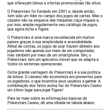
que ofereçam bônus e ofertas promocionais tão altos.
O Pokerstars foi fundado em 2001 e, desde então,
tem sido um líder no campo dos jogos de cartas. Mas o
cassino não se esquece das máquinas caça-níqueis e,
por isso, amplia regularmente seu catálogo de jogos,
que agora inclui o Figure.
O Pokerstars é uma marca reconhecida em muitos
países graças à sua simplicidade e acessibilidade.
Afinal de contas, os jogos de azar trazem dinheiro aos
jogadores não apenas por meio de um computador,
mas também por meio de um smartphone. Sim, o
Pokerstars tem um aplicativo móvel que se adapta a
todos os sistemas operacionais.
Outra grande vantagem do Pokerstars é a sua política
de bônus. O cassino não economiza em presentes para
os jogadores, o que incentiva seus usuários a ganhar. A
combinação dos fatos acima faz do Pokerstars Casino
um ótimo lugar para jogar Figure!
Para ler mais sobre as informações básicas do
Pokerstars Casino, dê uma olhada na tabela abaixo.