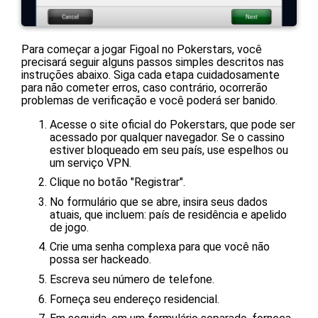
Para começar a jogar Figoal no Pokerstars, você
precisará seguir alguns passos simples descritos nas
instruções abaixo. Siga cada etapa cuidadosamente
para não cometer erros, caso contrário, ocorrerão
problemas de verificação e você poderá ser banido.
Acesse o site oficial do Pokerstars, que pode ser
acessado por qualquer navegador. Se o cassino
estiver bloqueado em seu país, use espelhos ou
um serviço VPN.
Clique no botão "Registrar".
No formulário que se abre, insira seus dados
atuais, que incluem: país de residência e apelido
de jogo.
Crie uma senha complexa para que você não
possa ser hackeado.
Escreva seu número de telefone.
Forneça seu endereço residencial.