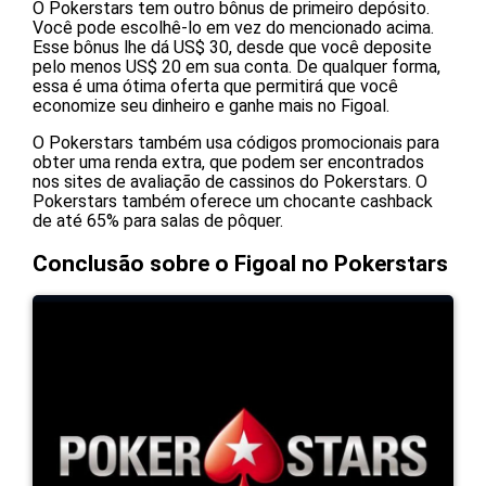
O Pokerstars tem outro bônus de primeiro depósito.
Você pode escolhê-lo em vez do mencionado acima.
Esse bônus lhe dá US$ 30, desde que você deposite
pelo menos US$ 20 em sua conta. De qualquer forma,
essa é uma ótima oferta que permitirá que você
economize seu dinheiro e ganhe mais no Figoal.
O Pokerstars também usa códigos promocionais para
obter uma renda extra, que podem ser encontrados
nos sites de avaliação de cassinos do Pokerstars. O
Pokerstars também oferece um chocante cashback
de até 65% para salas de pôquer.
Conclusão sobre o Figoal no Pokerstars