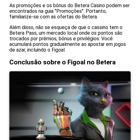
As promoções e os bônus do Betera Casino podem ser
encontrados na guia "Promoções". Portanto,
familiarize-se com as ofertas do Betera.
Além disso, não se esqueça de que o cassino tem o
Betera Pass, um mercado local onde os pontos são
trocados por prêmios, bônus e privilégios. Você
acumulará pontos gradualmente ao apostar em jogos
de azar, incluindo o Figoal.
Conclusão sobre o Figoal no Betera