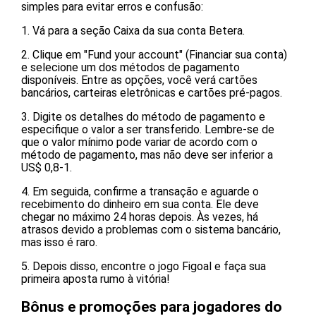
simples para evitar erros e confusão:
1. Vá para a seção Caixa da sua conta Betera.
2. Clique em "Fund your account" (Financiar sua conta)
e selecione um dos métodos de pagamento
disponíveis. Entre as opções, você verá cartões
bancários, carteiras eletrônicas e cartões pré-pagos.
3. Digite os detalhes do método de pagamento e
especifique o valor a ser transferido. Lembre-se de
que o valor mínimo pode variar de acordo com o
método de pagamento, mas não deve ser inferior a
US$ 0,8-1.
4. Em seguida, confirme a transação e aguarde o
recebimento do dinheiro em sua conta. Ele deve
chegar no máximo 24 horas depois. Às vezes, há
atrasos devido a problemas com o sistema bancário,
mas isso é raro.
5. Depois disso, encontre o jogo Figoal e faça sua
primeira aposta rumo à vitória!
Bônus e promoções para jogadores do