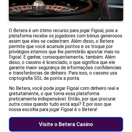
O Betera é um ótimo recurso para jogar Figoal, pois a
plataforma recebe os jogadores com bônus generosos
assim que eles se cadastram. Além disso, o Betera
permite que você acumule pontos e os troque por
privilégios internos que lhe permitirão apostar mais no
Figoal. E ganhar, consequentemente, também. Além
disso, o cassino é licenciado, o que significa que ele
garante maior segurança de informações confidenciais
e transferências de dinheiro. Para isso, o cassino usa
criptografia SSL de ponta a ponta.
No Betera, você pode jogar Figoal com dinheiro real e
gratuitamente, o que torna essa plataforma
praticamente indispensável. Então, por que procurar
outra coisa quando tudo está aqui? É por isso que
nossa escolha para jogar Figoal é o Betera!
Visite o Betera Casino